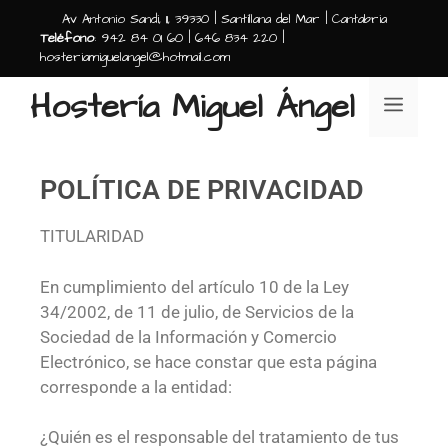
Av Antonio Sandi, 11, 39330 | Santillana del Mar | Cantabria
Teléfono
: 942 84 01 60 | 646 834 220 |
hosteriamiguelangel@hotmail.com
Hostería Miguel Ángel
POLÍTICA DE PRIVACIDAD
TITULARIDAD
En cumplimiento del artículo 10 de la Ley
34/2002, de 11 de julio, de Servicios de la
Sociedad de la Información y Comercio
Electrónico, se hace constar que esta página
corresponde a la entidad:
¿Quién es el responsable del tratamiento de tus