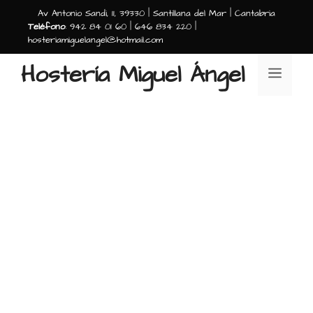
Av Antonio Sandi, 11, 39330 | Santillana del Mar | Cantabria
Teléfono
: 942 84 01 60 | 646 834 220 |
hosteriamiguelangel@hotmail.com
Hostería Miguel Ángel